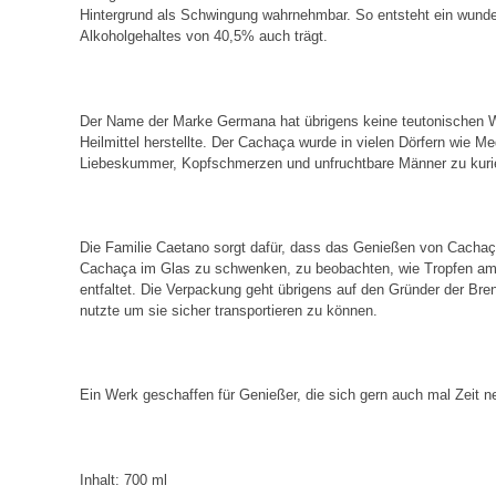
Hintergrund als Schwingung wahrnehmbar. So entsteht ein wunder
Alkoholgehaltes von 40,5% auch trägt.
Der Name der Marke Germana hat übrigens keine teutonischen Wu
Heilmittel herstellte. Der Cachaça wurde in vielen Dörfern wie M
Liebeskummer, Kopfschmerzen und unfruchtbare Männer zu kuri
Die Familie Caetano sorgt dafür, dass das Genießen von Cachaça
Cachaça im Glas zu schwenken, zu beobachten, wie Tropfen am 
entfaltet. Die Verpackung geht übrigens auf den Gründer der Br
nutzte um sie sicher transportieren zu können.
Ein Werk geschaffen für Genießer, die sich gern auch mal Zeit 
Inhalt: 700 ml