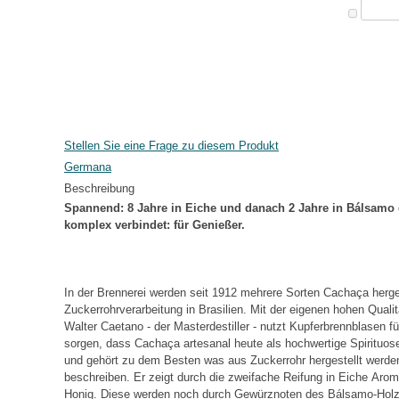
Stellen Sie eine Frage zu diesem Produkt
Germana
Beschreibung
Spannend: 8 Jahre in Eiche und danach 2 Jahre in Bálsamo g
komplex verbindet: für Genießer.
In der Brennerei werden seit 1912 mehrere Sorten Cachaça herges
Zuckerrohrverarbeitung in Brasilien. Mit der eigenen hohen Quali
Walter Caetano - der Masterdestiller - nutzt Kupferbrennblasen fü
sorgen, dass Cachaça artesanal heute als hochwertige Spiritu
und gehört zu dem Besten was aus Zuckerrohr hergestellt werde
beschreiben. Er zeigt durch die zweifache Reifung in Eiche Arom
Honig. Diese werden noch durch Gewürznoten des Bálsamo-Holzes 