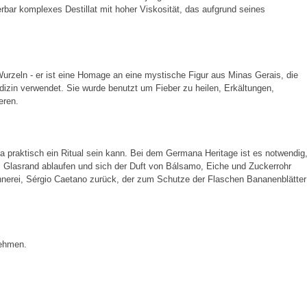
bar komplexes Destillat mit hoher Viskosität, das aufgrund seines
rzeln - er ist eine Homage an eine mystische Figur aus Minas Gerais, die
edizin verwendet. Sie wurde benutzt um Fieber zu heilen, Erkältungen,
eren.
 praktisch ein Ritual sein kann. Bei dem Germana Heritage ist es notwendig
Glasrand ablaufen und sich der Duft von Bálsamo, Eiche und Zuckerrohr
ennerei, Sérgio Caetano zurück, der zum Schutze der Flaschen Bananenblätter
nehmen.