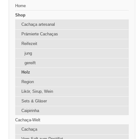
Home
Shop
Cachaça artesanal
Prämierte Cachaças
Reifezeit
jung
gereift
Holz
Region
Likör, Sirup, Wein
Sets & Gläser
Caipirinha
Cachaça-Welt
Cachaça
Vom Saft zum Destillat