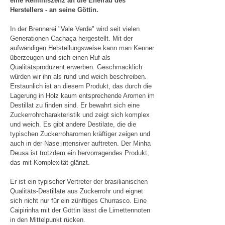
eine Reminiszenz an die Ehefrau des
Herstellers - an seine Göttin.
In der Brennerei "Vale Verde" wird seit vielen
Generationen Cachaça hergestellt. Mit der
aufwändigen Herstellungsweise kann man Kenner
überzeugen und sich einen Ruf als
Qualitätsproduzent erwerben. Geschmacklich
würden wir ihn als rund und weich beschreiben.
Erstaunlich ist an diesem Produkt, das durch die
Lagerung in Holz kaum entsprechende Aromen im
Destillat zu finden sind. Er bewahrt sich eine
Zuckerrohrcharakteristik und zeigt sich komplex
und weich. Es gibt andere Destilate, die die
typischen Zuckerroharomen kräftiger zeigen und
auch in der Nase intensiver auftreten. Der Minha
Deusa ist trotzdem ein hervorragendes Produkt,
das mit Komplexität glänzt.
Er ist ein typischer Vertreter der brasilianischen
Qualitäts-Destillate aus Zuckerrohr und eignet
sich nicht nur für ein zünftiges Churrasco. Eine
Caipirinha mit der Göttin lässt die Limettennoten
in den Mittelpunkt rücken.