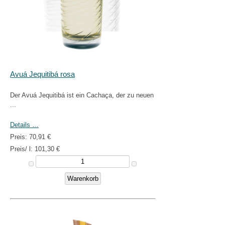
Avuá Jequitibá rosa
Der Avuá Jequitibá ist ein Cachaça, der zu neuen
...
Details …
Preis:
70,91 €
Preis/ l:
101,30 €