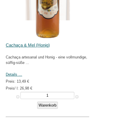
Cachaça & Mel (Honig)
Cachaça artesanal und Honig - eine vollmundige,
süffig-süße ...
Details …
Preis:
13,49 €
Preis/ l:
26,98 €