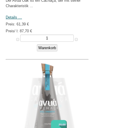
Der Avuá Oak ist ein Cachaça, der mit seiner
Charakteristik ...
Details …
Preis:
61,39 €
Preis/ l:
87,70 €