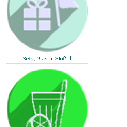
Sets, Gläser, Stößel