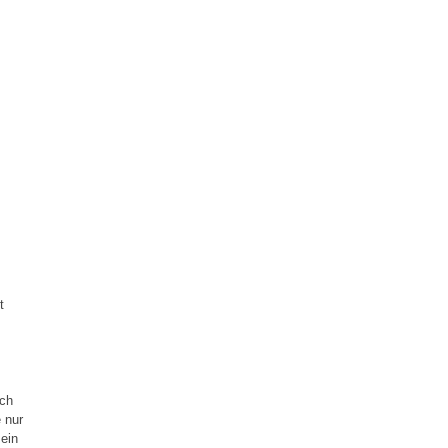
t
ich
 nur
ein