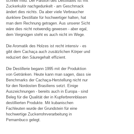
schnell mild. Der Farbton des Destillates ist mit
Zuckerkulör nachgedunkelt - am Geschmack
ändert dies nichts. Da aber viele Verbraucher
dunklere Destillate für hochwertiger halten, hat
man dem Rechnung getragen. Aus unserer Sicht
wäre dies nicht notwendig gewesen - aber egal,
dem Vergnügen steht es auch nicht im Wege.
Die Aromatik des Holzes ist recht intensiv - es
gibt dem Cachaça auch zusätzlichen Körper und
reduziert den Säuregehalt effizient.
Die Destillerie begann 1995 mit der Produktion
von Getränken. Heute kann man sagen, dass sie
Benchmarks der Cachaça-Herstellung nicht nur
für den Nordosten Brasiliens setzt. Einige
Auszeichnungen - bereits auch in Europa - sind
Beleg für die Qualität der in Kupferbrennblasen
destillierten Produkte. Mit kubanischen
Fachleuten wurde der Grundstein für eine
hochwertige Zuckerrohrverarbeitung in
Pernambuco gelegt.