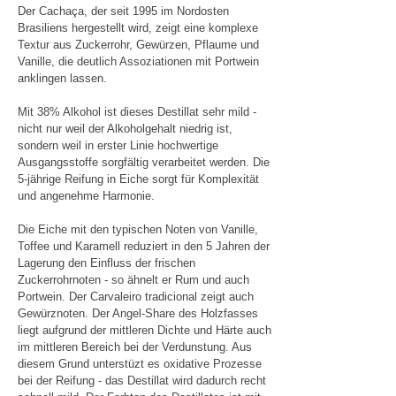
Der Cachaça, der seit 1995 im Nordosten
Brasiliens hergestellt wird, zeigt eine komplexe
Textur aus Zuckerrohr, Gewürzen, Pflaume und
Vanille, die deutlich Assoziationen mit Portwein
anklingen lassen.
Mit 38% Alkohol ist dieses Destillat sehr mild -
nicht nur weil der Alkoholgehalt niedrig ist,
sondern weil in erster Linie hochwertige
Ausgangsstoffe sorgfältig verarbeitet werden. Die
5-jährige Reifung in Eiche sorgt für Komplexität
und angenehme Harmonie.
Die Eiche mit den typischen Noten von Vanille,
Toffee und Karamell reduziert in den 5 Jahren der
Lagerung den Einfluss der frischen
Zuckerrohrnoten - so ähnelt er Rum und auch
Portwein. Der Carvaleiro tradicional zeigt auch
Gewürznoten. Der Angel-Share des Holzfasses
liegt aufgrund der mittleren Dichte und Härte auch
im mittleren Bereich bei der Verdunstung. Aus
diesem Grund unterstüzt es oxidative Prozesse
bei der Reifung - das Destillat wird dadurch recht