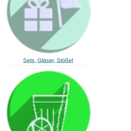
Sets, Gläser, Stößel